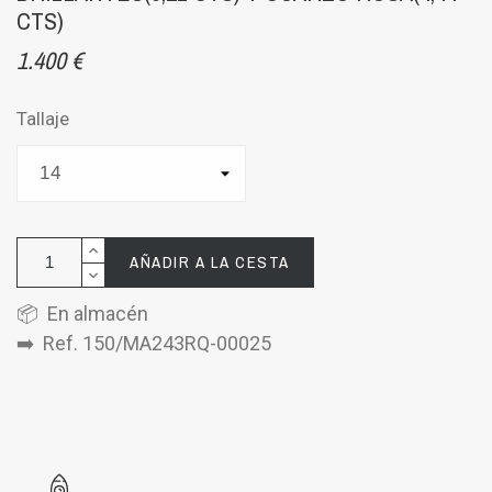
CTS)
1.400 €
Tallaje
AÑADIR A LA CESTA
📦 En almacén
➡️ Ref. 150/MA243RQ-00025