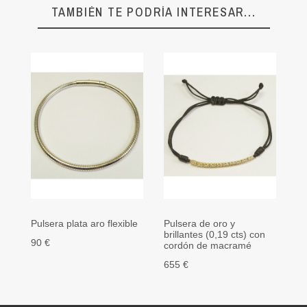
TAMBIÉN TE PODRÍA INTERESAR...
Pulsera plata aro flexible
Pulsera de oro y
Pu
brillantes (0,19 cts) con
es
90 €
cordón de macramé
85
655 €