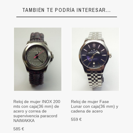
TAMBIÉN TE PODRÍA INTERESAR...
Reloj de mujer INOX 200
Reloj de mujer Fase
Re
mts con caja(36 mm) de
Lunar con caja(36 mm) y
ca
acero y correa de
cadena de acero
co
supervivencia paracord
lu
559 €
NAIMAKKA
11
585 €