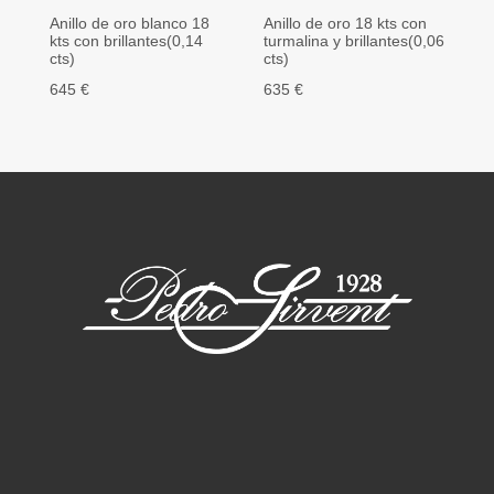
Anillo de oro blanco 18
Anillo de oro 18 kts con
An
kts con brillantes(0,14
turmalina y brillantes(0,06
co
cts)
cts)
cu
645 €
635 €
1.